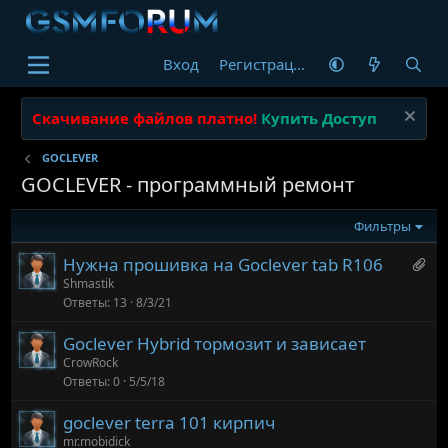
Вход
Регистрация
Скачивание файлов платно!
Купить Доступ
GOCLEVER
GOCLEVER - программный ремонт
Фильтры
И
Нужна прошивка на Goclever tab R106
м
Shmastik
Ответы
13
8/3/21
е
е
Goclever Hybrid тормозит и зависает
т
CrowRock
2
Ответы
0
5/5/18
в
с
goclever terra 101 кирпич
е
mr.mobidick