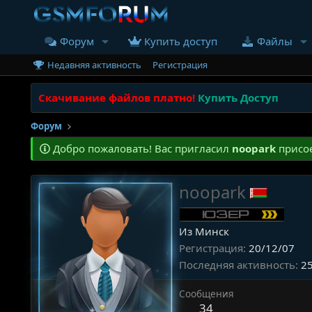
Форум
Купить доступ
Файлы
Недавняя активность
Регистрация
Скачивание файлов платно!
Купить Доступ
Форум
Добро пожаловать! Вас пригласил
noopark
присое
noopark
Из Минск
Регистрация
20/12/07
Последняя активность
2
Сообщения
34