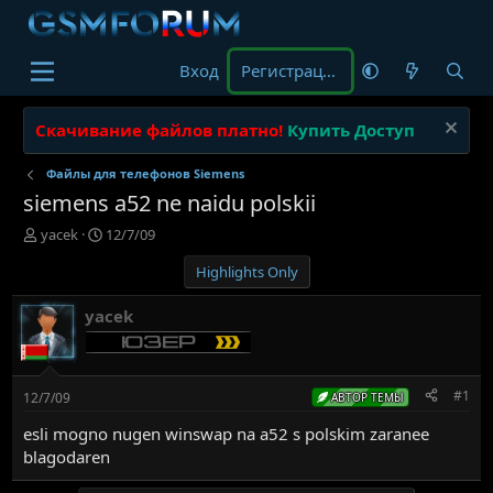
Вход
Регистрация
Скачивание файлов платно!
Купить Доступ
Файлы для телефонов Siemens
siemens a52 ne naidu polskii
А
Д
yacek
12/7/09
в
а
Highlights Only
т
т
о
а
р
н
yacek
т
а
е
ч
м
а
ы
л
#1
12/7/09
АВТОР ТЕМЫ
а
esli mogno nugen winswap na a52 s polskim zaranee
blagodaren