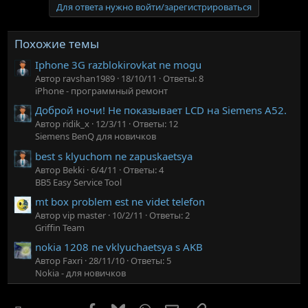
Для ответа нужно войти/зарегистрироваться
Похожие темы
Iphone 3G razblokirovkat ne mogu
Автор ravshan1989
18/10/11
Ответы: 8
iPhone - программный ремонт
Доброй ночи! Не показывает LCD на Siemens A52.
Автор ridik_x
12/3/11
Ответы: 12
Siemens BenQ для новичков
best s klyuchom ne zapuskaetsya
Автор Bekki
6/4/11
Ответы: 4
BB5 Easy Service Tool
mt box problem est ne videt telefon
Автор vip master
10/2/11
Ответы: 2
Griffin Team
nokia 1208 ne vklyuchaetsya s AKB
Автор Faxri
28/11/10
Ответы: 5
Nokia - для новичков