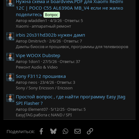
Нужна схема и boardview.PDF для Xiaomi Redmi
12C | POCO C55 AL6390A MB_V4 если не жалко
поделитесь
Вопрос
Автор wladdlen1
4/3/26
Ответы: 5
Xiaomi - аппаратный ремонт
irbis 20s31hd302b нужен дамп
Автор Dmitrivch
2/6/26
Ответы: 7
Дампы биосов и прошивок, программы для телевизоров
Vipe WOOX Dubstep
Автор 1don1
27/5/26
Ответы: 37
Ремонт Audio & Video
Sony F3112 прошивка
Автор neos
23/4/26
Ответы: 3
Sony / Sony Ericsson / Ericsson
Простой вопрос , где найти программу Easy Jtag
SPI Flasher ?
Автор Element07
5/12/25
Ответы: 5
EasyJTAG работа с NAND / SPI
Facebook
Bluesky
WhatsApp
Электронная почта
Ссылка
Поделиться: