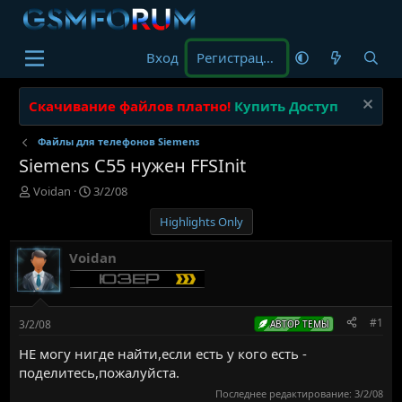
Вход
Регистрация
Скачивание файлов платно!
Купить Доступ
Файлы для телефонов Siemens
Siemens C55 нужен FFSInit
А
Д
Voidan
3/2/08
в
а
Highlights Only
т
т
о
а
р
н
Voidan
т
а
е
ч
м
а
ы
л
#1
3/2/08
АВТОР ТЕМЫ
а
НЕ могу нигде найти,если есть у кого есть -
поделитесь,пожалуйста.
Последнее редактирование:
3/2/08