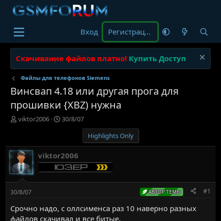
Вход
Регистрация
Скачивание файлов платно!
Купить Доступ
Файлы для телефонов Siemens
Винсвап 4.18 или другая прога для
прошивки {XBZ) нужна
А
Д
viktor2006
30/8/07
в
а
Highlights Only
т
т
о
а
р
н
viktor2006
т
а
е
ч
м
а
ы
л
#1
30/8/07
АВТОР ТЕМЫ
а
Срочно надо, с оллсименса раз 10 наверно разных
файлов скачивал и все битые.