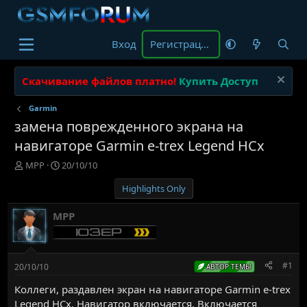
Вход
Регистрация
Скачивание файлов платно!
Купить Доступ
Garmin
замена поврежденного экрана на
навигаторе Garmin e-trex Legend HCx
А
Д
MPP
20/10/10
в
а
Highlights Only
т
т
о
а
р
н
MPP
т
а
е
ч
м
а
ы
л
#1
20/10/10
АВТОР ТЕМЫ
а
Коллеги, раздавлен экран на навигаторе Garmin e-trex
Legend HCx. Навигатор включается. Включается