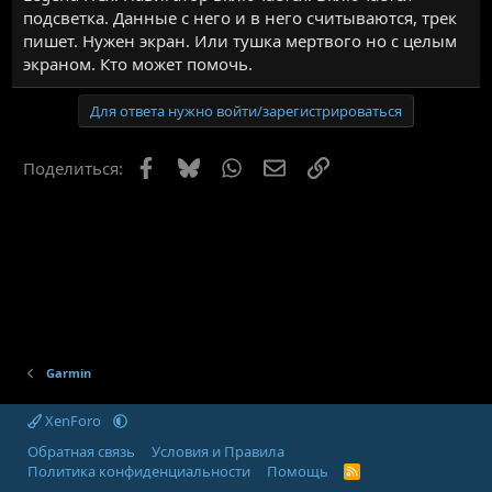
подсветка. Данные с него и в него считываются, трек
пишет. Нужен экран. Или тушка мертвого но с целым
экраном. Кто может помочь.
Для ответа нужно войти/зарегистрироваться
Facebook
Bluesky
WhatsApp
Электронная почта
Ссылка
Поделиться:
Garmin
XenForo
Обратная связь
Условия и Правила
Политика конфиденциальности
Помощь
R
S