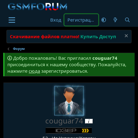
Вход
Регистрация
Скачивание файлов платно!
Купить Доступ
Форум
Добро пожаловать! Вас пригласил
couguar74
присоединиться к нашему сообществу. Пожалуйста,
нажмите
сюда
зарегистрироваться.
couguar74