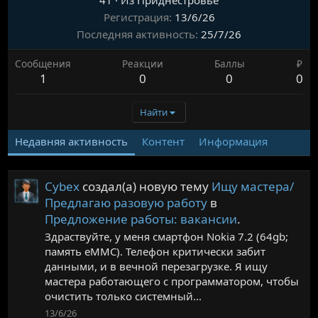
41
·
Из Приднестровье
Регистрация
13/6/26
Последняя активность
25/7/26
Сообщения
Реакции
Баллы
₽
1
0
0
0
Найти
Недавняя активность
Контент
Информация
Cybex
создал(а) новую тему
Ищу мастера/
Предлагаю разовую работу
в
Предложение работы: вакансии
.
Здраствуйте, у меня смартфон Nokia 7.2 (64gb;
память eMMC). Телефон критически забит
данными, и в вечной перезагрузке. Я ищу
мастера работающего с программатором, чтобы
очистить только системный...
13/6/26