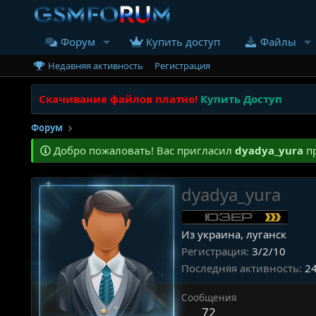
Форум
Купить доступ
Файлы
Недавняя активность
Регистрация
Скачивание файлов платно!
Купить Доступ
Форум
Добро пожаловать! Вас пригласил
dyadya_yura
пр
dyadya_yura
Из украина, луганск
Регистрация
3/2/10
Последняя активность
24
Сообщения
72