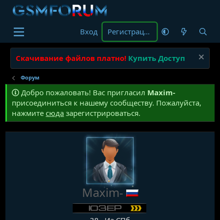
Вход
Регистрация
Скачивание файлов платно!
Купить Доступ
Форум
Добро пожаловать! Вас пригласил
Maxim-
присоединиться к нашему сообществу. Пожалуйста,
нажмите
сюда
зарегистрироваться.
Maxim-