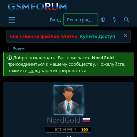
Вход
Регистрация
Скачивание файлов платно!
Купить Доступ
Форум
Добро пожаловать! Вас пригласил
NordGold
присоединиться к нашему сообществу. Пожалуйста,
нажмите
сюда
зарегистрироваться.
NordGold