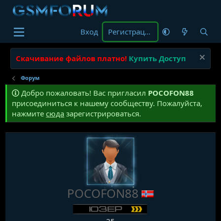
Вход
Регистрация
Скачивание файлов платно!
Купить Доступ
Форум
Добро пожаловать! Вас пригласил
POCOFON88
присоединиться к нашему сообществу. Пожалуйста,
нажмите
сюда
зарегистрироваться.
POCOFON88