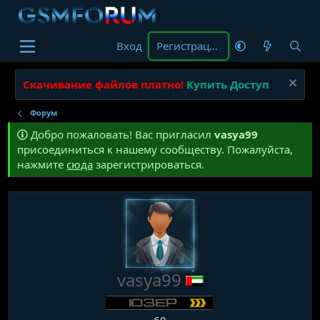
Вход
Регистрация
Скачивание файлов платно!
Купить Доступ
Форум
Добро пожаловать! Вас пригласил
vasya99
присоединиться к нашему сообществу. Пожалуйста,
нажмите
сюда
зарегистрироваться.
vasya99