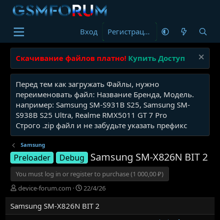
Вход
Регистрация
Скачивание файлов платно!
Купить Доступ
Перед тем как загружать Файлы, нужно
переименовать файл: Название Бренда, Модель.
например: Samsung SM-S931B S25, Samsung SM-
S938B S25 Ultra, Realme RMX5011 GT 7 Pro
Строго .zip файл и не забудьте указать префикс
Samsung
Samsung SM-X826N BIT 2
Preloader
Debug
You must log in or register to purchase (1 000,00 ₽)
А
Д
device-forum.com
22/4/26
в
а
Samsung SM-X826N BIT 2
т
т
о
а