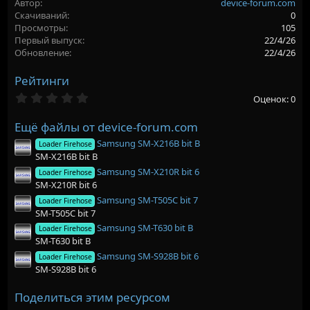
Автор
device-forum.com
р
с
Скачиваний
0
о
Просмотры
105
з
Первый выпуск
22/4/26
д
Обновление
22/4/26
а
н
Рейтинги
и
я
0
Оценок: 0
,
0
Ещё файлы от device-forum.com
0
з
Samsung SM-X216B bit B
Loader Firehose
в
SM-X216B bit B
ё
з
Samsung SM-X210R bit 6
Loader Firehose
д
SM-X210R bit 6
Samsung SM-T505C bit 7
Loader Firehose
SM-T505C bit 7
Samsung SM-T630 bit B
Loader Firehose
SM-T630 bit B
Samsung SM-S928B bit 6
Loader Firehose
SM-S928B bit 6
Поделиться этим ресурсом