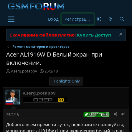
Вход
Регистрация
Скачивание файлов платно!
Купить Доступ
Ремонт мониторов и проекторов
Acer AL1916W D Белый экран при
включении.
А
Д
v.serg.potapov
25/2/18
в
а
Highlights Only
т
т
о
а
р
н
v.serg.potapov
т
а
е
ч
м
а
ы
л
#1
25/2/18
АВТОР ТЕМЫ
а
Доброго всем времени суток, подскажите пожалуйста,
монитор acer al1916w d, при включении белый экран,