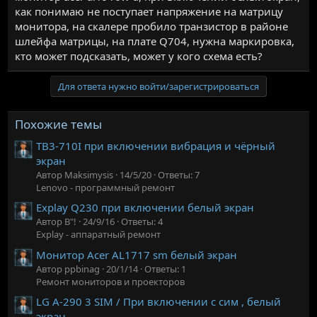
как понимаю не поступает напряжение на матрицу
монитора, на скалере пробило транзистор в районе
шлейфа матрицы, на плате Q704, нужна маркировка,
кто может подсказать, может у кого схема есть?
Для ответа нужно войти/зарегистрироваться
Похожие темы
TB3-710I при включении вибрация и чёрный
экран
Автор Maksimysis
14/5/20
Ответы: 7
Lenovo - программный ремонт
Explay Q230 при включении белый экран
Автор В"!
24/9/16
Ответы: 4
Explay - аппаратный ремонт
Монитор Acer AL1717 sm белый экран
Автор ppbinag
20/1/14
Ответы: 1
Ремонт мониторов и проекторов
LG A-290 3 SIM / При включении с сим , белый
экран