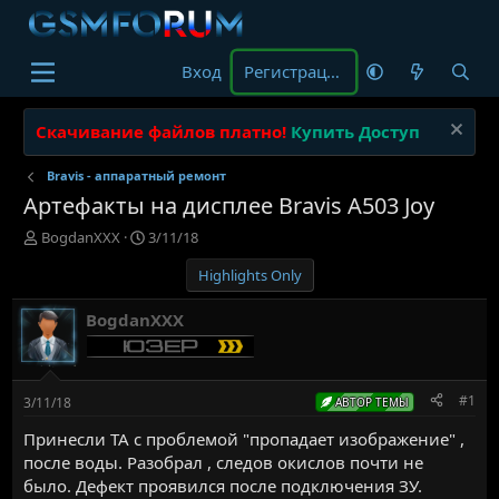
Вход
Регистрация
Скачивание файлов платно!
Купить Доступ
Bravis - аппаратный ремонт
Артефакты на дисплее Bravis A503 Joy
А
Д
BogdanXXX
3/11/18
в
а
Highlights Only
т
т
о
а
р
н
BogdanXXX
т
а
е
ч
м
а
ы
л
#1
3/11/18
АВТОР ТЕМЫ
а
Принесли ТА с проблемой "пропадает изображение" ,
после воды. Разобрал , следов окислов почти не
было. Дефект проявился после подключения ЗУ.