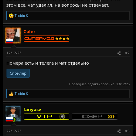
этом все. чат удалил. на вопросы не отвечает.
TriddicK
Р
е
а
Coler
к
ц
и
и
:
12/12/25
#2
Номера есть и телега и чат отдельно
Спойлер
Последнее редактирование:
13/12/25
TriddicK
Р
е
а
fanyasv
к
ц
и
и
:
22/12/25
#3