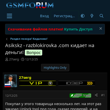
Вход
Регистрация
Скачивание файлов платно!
Купить Доступ
Раздел позора! Кидалово!
Asikskz - razblokirovka .com кидает на
деньги!
Вопрос
А
Д
27serg
12/12/25
в
а
Highlights Only
т
т
о
а
р
н
27serg
т
а
е
ч
м
а
ы
л
#1
12/12/25
АВТОР ТЕМЫ
а
Покупал у этого товарища несколько лет. на этот раз
заказал Unlock tool пол года. сказал проверяй. и на