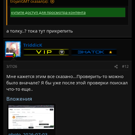
trojanGMT сказал(а):
купите доступ для просмотра контента
а толку..? тока тут прикрепить
TriddicK
3/7/26
#12
Мне кажется этим все сказано...Проверить-то можно
было вначале? Я бы уже после этой проверки поискал
что-то еще..
Вложения
photo_2026-07-03_11-39-09.webp