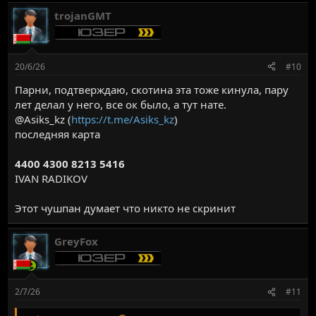
trojanGMT
20/6/26
#10
Парни, подтверждаю, скотина эта тоже кинула, пару
лет делал у него, все ок было, а тут нате.
@Asiks_kz (
https://t.me/Asiks_kz
)
последняя карта
4400 4300 8213 5416
IVAN RADIKOV
Этот чушпан думает что никто не скринит
GreyFox
2/7/26
#11