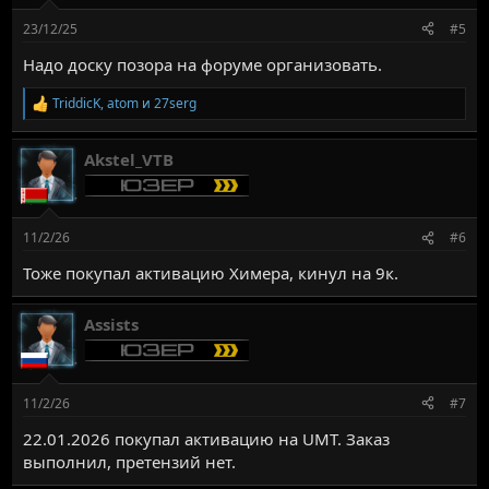
23/12/25
#5
Надо доску позора на форуме организовать.
TriddicK
,
atom
и
27serg
Р
е
а
Akstel_VTB
к
ц
и
и
:
11/2/26
#6
Тоже покупал активацию Химера, кинул на 9к.
Assists
11/2/26
#7
22.01.2026 покупал активацию на UMT. Заказ
выполнил, претензий нет.