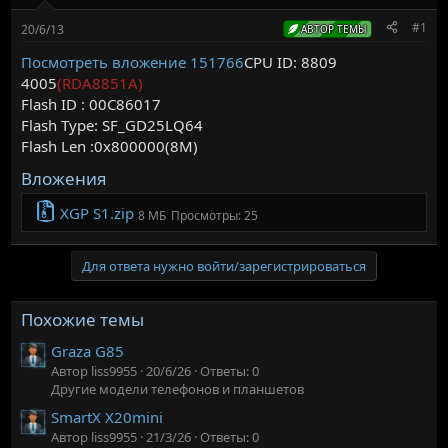
м
а
ы
л
#1
20/6/13
АВТОР ТЕМЫ
а
Посмотреть вложение 151766
CPU ID: 8809
4005
(RDA8851A)
Flash ID : 00C86017
Flash Type: SF_GD25LQ64
Flash Len :0x800000(8M)
Вложения
XGP S1.zip
8 МБ
Просмотры: 25
Для ответа нужно войти/зарегистрироваться
Похожие темы
Graza G85
Автор liss9955
20/6/26
Ответы: 0
Другие модели телефонов и планшетов
SmartX X20mini
Автор liss9955
21/3/26
Ответы: 0