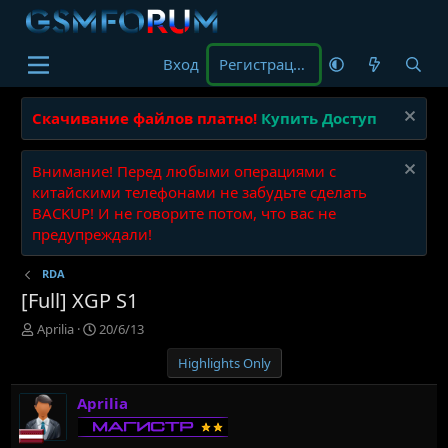
Вход
Регистрация
Скачивание файлов платно!
Купить Доступ
Внимание! Перед любыми операциями с
китайскими телефонами не забудьте сделать
BACKUP! И не говорите потом, что вас не
предупреждали!
RDA
[Full] XGP S1
А
Д
Аprilia
20/6/13
в
а
Highlights Only
т
т
о
а
р
н
Аprilia
т
а
е
ч