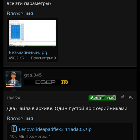
все эти параметры?
Вложения
Безымянный.jpg
450,2 КБ
Просмотры: 9
gta.345
#6
18/8/24
АВТОР ТЕМЫ
Два файла в архиве. Один пустой др с серийниками
Вложения
Lenovo ideapadflex3 11ada05.zip
10,6 МБ
Просмотры: 4