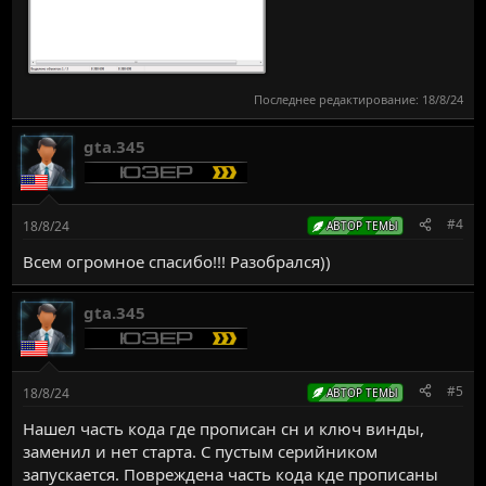
Последнее редактирование:
18/8/24
gta.345
#4
18/8/24
АВТОР ТЕМЫ
Всем огромное спасибо!!! Разобрался))
gta.345
#5
18/8/24
АВТОР ТЕМЫ
Нашел часть кода где прописан сн и ключ винды,
заменил и нет старта. С пустым серийником
запускается. Повреждена часть кода кде прописаны