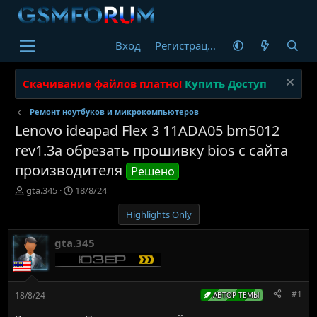
Вход
Регистрация
Скачивание файлов платно!
Купить Доступ
Ремонт ноутбуков и микрокомпьютеров
Lenovo ideapad Flex 3 11ADA05 bm5012
rev1.3a обрезать прошивку bios с сайта
производителя
Решено
А
Д
gta.345
18/8/24
в
а
Highlights Only
т
т
о
а
р
н
gta.345
т
а
е
ч
м
а
ы
л
#1
18/8/24
АВТОР ТЕМЫ
а