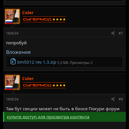
Coler
18/8/24
#7
попробуй
Вложения
bm5012 rev 1.3.zip
5,3 МБ
Просмотры: 2
Coler
18/8/24
#8
Там бут секции может не быть в биосе Покури форум
купите доступ для просмотра контента