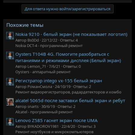
Для ответа нужно войти/зарегистрироваться
Похожие темы
Nokia 9210 - белый экран (не показывает логотип)
Автор Bs0Dd
22/12/22
Ответы: 4
Nokia DCT-4 - программный ремонт
Oysters T104B 4G. Помогите разобраться с
питаниями и режимами дисплея (Белый экран)
Автор Lemon_71
7/6/21
Ответы: 0
Oysters - аппаратный ремонт
Регистратор intego vx-155 белый экран
Автор РоманСмола
24/10/19
Ответы: 2
Ремонт видеорегистраторов, радардетекторов и комбо
alcatel 5065d после заставки белый экран и ребут
Автор snarts
30/6/19
Ответы: 2
Alcatel - программный ремонт
Lenovo Z585 гаснет экран после UMA
Автор BYKADOROV1981
22/4/20
Ответы: 3
Ремонт ноутбуков и микрокомпьютеров