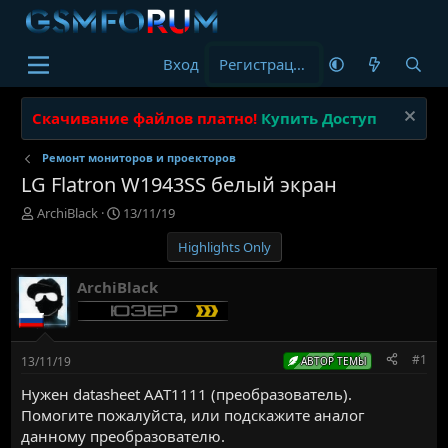
Вход
Регистрация
Скачивание файлов платно!
Купить Доступ
Ремонт мониторов и проекторов
LG Flatron W1943SS белый экран
А
Д
ArchiBlack
13/11/19
в
а
Highlights Only
т
т
о
а
р
н
ArchiBlack
т
а
е
ч
м
а
ы
л
#1
13/11/19
АВТОР ТЕМЫ
а
Нужен datasheet AAT1111 (преобразователь).
Помогите пожалуйста, или подскажите аналог
данному преобразователю.