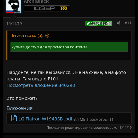
ArchiBlack
#11
15/11/19
АВТОР ТЕМЫ
dervish сказал(а):
купите доступ для просмотра контента
Пардонте, не так выразился... Не на схеме, а на фото
платы. Там видно F101
Посмотреть вложение 340290
Это поможет?
Вложения
LG Flatron W1943SB .pdf
3,4 МБ
Просмотры: 11
Последнее редактирование модератором:
18/11/19