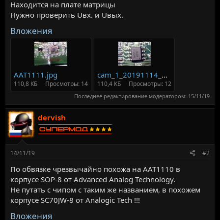
Находится на плате матрицы
Нужно проверить Uвх. и Uвых.
Вложения
AAT1111.jpg
cam_1_20191114_221445_940.jpg
110,8 КБ
Просмотры: 14
110,4 КБ
Просмотры: 12
Последнее редактирование модератором:
15/11/19
dervish
14/11/19
#2
По обвязке чрезвычайно похожа на AAT1110 в
корпусе SOP-8 от Advanced Analog Technology.
Не путать с чипом с таким же названием, в похожем
корпусе SC70JW-8 от Analogic Tech !!!
Вложения