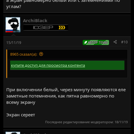
а экран равномерно белый или с затемнениями по
углам?
ArchiBlack
#10
15/11/19
АВТОР ТЕМЫ
8965 сказал(а):
купите доступ для просмотра контента
При включении белый, через минуту появляются еле
заметные потемнения, как пятна равномерно по
всему экрану
Экран сереет
Последнее редактирование модератором:
18/11/19