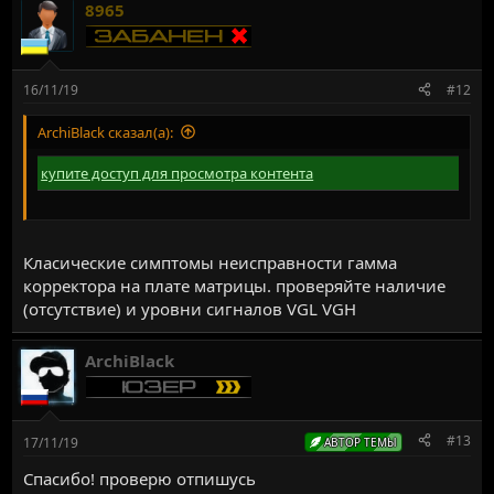
8965
16/11/19
#12
ArchiBlack сказал(а):
купите доступ для просмотра контента
Класические симптомы неисправности гамма
корректора на плате матрицы. проверяйте наличие
(отсутствие) и уровни сигналов VGL VGH
ArchiBlack
#13
17/11/19
АВТОР ТЕМЫ
Спасибо! проверю отпишусь