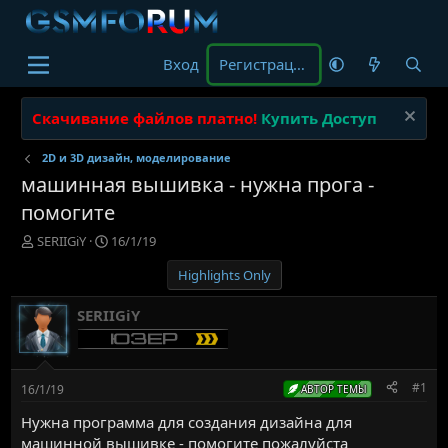
Вход
Регистрация
Скачивание файлов платно!
Купить Доступ
2D и 3D дизайн, моделирование
машинная вышивка - нужна прога -
помогите
А
Д
SERIIGiY
16/1/19
в
а
Highlights Only
т
т
о
а
р
н
SERIIGiY
т
а
е
ч
м
а
ы
л
#1
16/1/19
АВТОР ТЕМЫ
а
Нужна программа для создания дизайна для
машинной вышивке - помогите пожалуйста