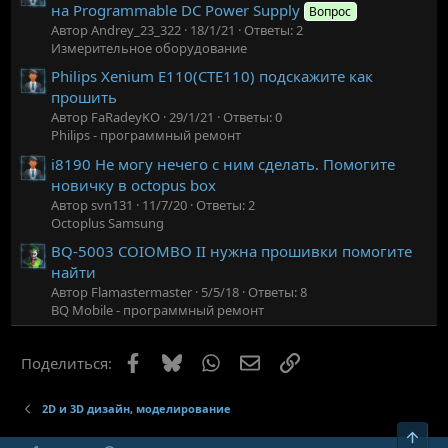
на Programmable DC Power Supply
Вопрос
Автор Andrey_23_322
18/1/21
Ответы: 2
Измерительное оборудование
Philips Xenium E110(CTE110) подскажите как
прошить
Автор FaRadeyKO
29/1/21
Ответы: 0
Philips - программный ремонт
i8190 Не могу нечего с ним сделать. Помогите
новичку в octopus box
Автор svn131
11/7/20
Ответы: 2
Octoplus Samsung
BQ-5003 COIOMBO II нужна прошивки помогите
найти
Автор Flamastermaster
5/5/18
Ответы: 8
BQ Mobile - программный ремонт
Facebook
Bluesky
WhatsApp
Электронная почта
Ссылка
Поделиться:
2D и 3D дизайн, моделирование
Верх