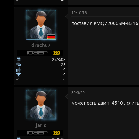
19/10/18
поставил KMQ72000SM-B316, 
drach67
27/3/08
25
0
0
₽
0
30/5/20
может есть дамп і4510 , слит
jaric