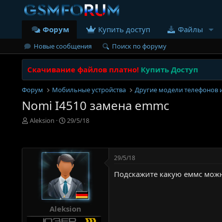
Форум
Купить доступ
Файлы
Новые сообщения
Поиск по форуму
Скачивание файлов платно!
Купить Доступ
Форум
Мобильные устройства
Другие модели телефонов 
Nomi I4510 замена emmc
А
Д
Aleksion
29/5/18
в
а
т
т
о
а
р
н
29/5/18
т
а
е
ч
Подскажите какую еммс можн
м
а
ы
л
а
Aleksion