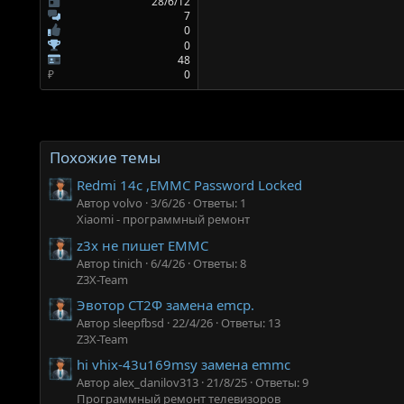
28/6/12
7
0
0
48
₽
0
Похожие темы
Redmi 14c ,EMMC Password Locked
Автор volvo
3/6/26
Ответы: 1
Xiaomi - программный ремонт
z3x не пишет EMMC
Автор tinich
6/4/26
Ответы: 8
Z3X-Team
Эвотор СТ2Ф замена emcp.
Автор sleepfbsd
22/4/26
Ответы: 13
Z3X-Team
hi vhix-43u169msy замена emmc
Автор alex_danilov313
21/8/25
Ответы: 9
Программный ремонт телевизоров