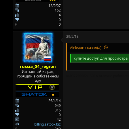
12/9/07
162
4
0
₽
0
29/5/18
Aleksion сказал(а):
купите доступ для просмотра 
russia_04_region
Изгнанный из рая,
горящий в собственном
KMQ72000SM-B316 отлично работает 
аду
26/4/14
949
316
0
42
billing.satbox.biz
₽
340