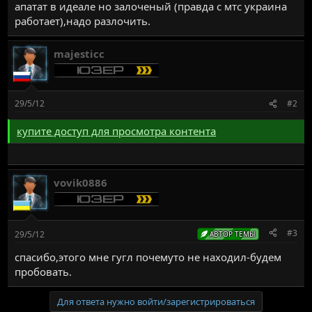
апатат в идеале но залоченый (правда с мтс украина
работает),надо разлочить.
majesticc
29/5/12
#2
купите доступ для просмотра контента
vovik0886
#3
29/5/12
АВТОР ТЕМЫ
спасибо,этого мне гугл почемуто не находил-будем
пробовать.
Для ответа нужно войти/зарегистрироваться