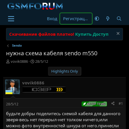
Вход
Регистрация
Скачивание файлов платно!
Купить Доступ
Sendo
нужна схема кабеля sendo m550
А
Д
vovik0886
28/5/12
в
а
Highlights Only
т
т
о
а
р
н
vovik0886
т
а
е
ч
м
а
ы
л
#1
28/5/12
АВТОР ТЕМЫ
а
будьте добры поделитесь схемой кабеля для данного
зверя-весь нет перерыл-нет толком ничего,или
можно фото внутренностей шнура от него.принесли