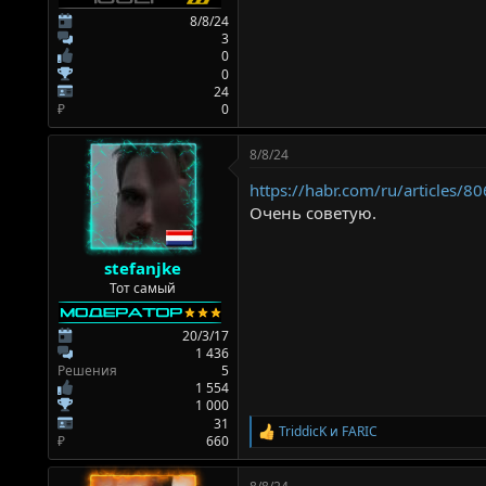
8/8/24
3
0
0
24
₽
0
8/8/24
https://habr.com/ru/articles/8
Очень советую.
stefanjke
Тот самый
20/3/17
1 436
Решения
5
1 554
1 000
31
TriddicK
и
FARIC
Р
₽
660
е
а