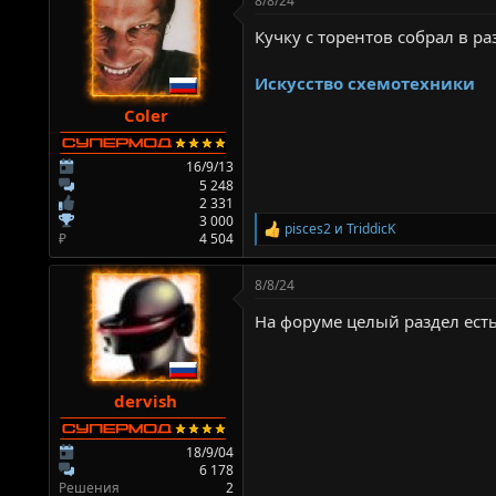
8/8/24
к
ц
Кучку с торентов собрал в р
и
и
:
Искусство схемотехники
Coler
16/9/13
5 248
2 331
3 000
pisces2
и
TriddicK
Р
₽
4 504
е
а
8/8/24
к
ц
На форуме целый раздел есть
и
и
:
dervish
18/9/04
6 178
Решения
2