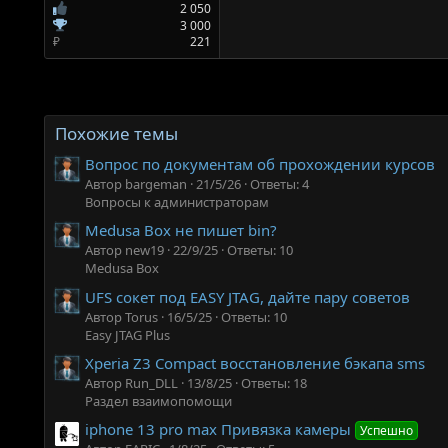
2 050
3 000
₽
221
Похожие темы
Вопрос по документам об прохождении курсов
Автор bargeman
21/5/26
Ответы: 4
Вопросы к администраторам
Medusa Box не пишет bin?
Автор new19
22/9/25
Ответы: 10
Medusa Box
UFS сокет под EASY JTAG, дайте пару советов
Автор Torus
16/5/25
Ответы: 10
Easy JTAG Plus
Xperia Z3 Compact восстановление бэкапа sms
Автор Run_DLL
13/8/25
Ответы: 18
Раздел взаимопомощи
iphone 13 pro max Привязка камеры
Успешно