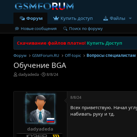
Форум
Купить доступ
Файлы
Новые сообщения
Поиск по форуму
Скачивание файлов платно!
Купить Доступ
Форум
GSMForum.RU
Off-topic
Вопросы специалистам
Обучение BGA
А
Д
dadyadeda
8/8/24
в
а
т
т
о
а
р
н
8/8/24
т
а
е
ч
Всех приветствую. Начал углу
м
а
набивать руку и тд.
ы
л
а
dadyadeda