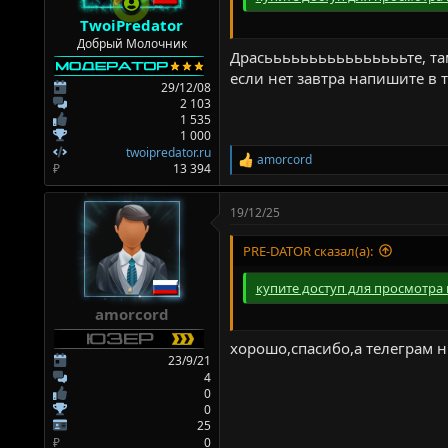
TwoiPredator
Добрый Молочник
Драсььььььььььььььььте, та
если нет завтра напишите в те
29/12/08
2 103
1 535
1 000
twoipredator.ru
amorcord
Р
₽
13 394
е
а
19/12/25
к
ц
и
PRE-DATOR сказал(а):
и
:
купите доступ для просмотра 
amorcord
хорошо,спасибо,а телеграм н
23/9/21
4
0
0
25
₽
0