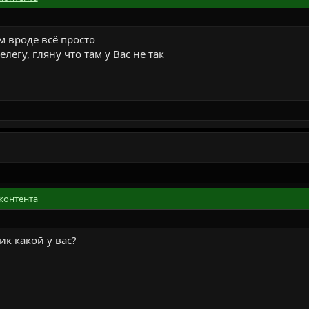
м вроде всё просто
легу, гляну что там у Вас не так
контента
ик какой у вас?