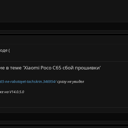
оде (
е в теме 'Xiaomi Poco C65 сбой прошивки'
65-ne-rabotayet-tachskrin.346954/
сразу не увидел
е на V14.0.5.0