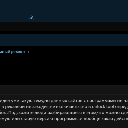
ммный ремонт
видел уже такую тему,но данных сайтов с программами не н
в рекавери не заходит,не включается,но в unlock tool опр
бок .Подскажите люди разбирающиеся в этом,что можно с
вежую или старую версию программы,и вообще какая дейст