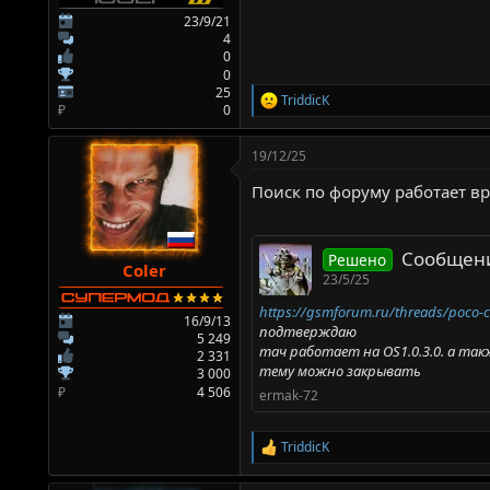
23/9/21
4
0
0
25
TriddicK
Р
₽
0
е
а
19/12/25
к
ц
Поиск по форуму работает вр
и
и
:
Сообщени
Решено
Coler
23/5/25
https://gsmforum.ru/threads/poco-c
16/9/13
подтверждаю
5 249
тач работает на OS1.0.3.0. а такж
2 331
тему можно закрывать
3 000
₽
4 506
ermak-72
TriddicK
Р
е
а