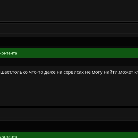
контента
шает,только что-то даже на сервисах не могу найти,может 
контента