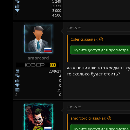
5 249
2 331
3 000
₽
4 506
19/12/25
Coler сказал(а):
купите доступ для просмотра 
amorcord
да я понимаю что кредиты ку
23/9/21
то сколько будет стоить?
4
0
0
25
₽
0
19/12/25
amorcord сказал(а):
купите доступ для просмотра 