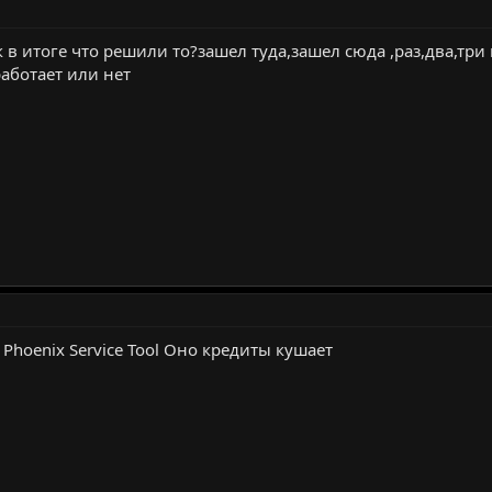
к в итоге что решили то?зашел туда,зашел сюда ,раз,два,три
работает или нет
hoenix Service Tool Оно кредиты кушает