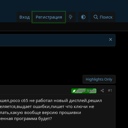
Вход
Регистрация
Поиск
Highlights Only
#1
АВТОР ТЕМЫ
ашел,poco c65 не работал новый дисплей,решил
еделяется,выдает ошибки,пишет что ключи не
делать,какую вообще версию прошивки
венная программа будет?