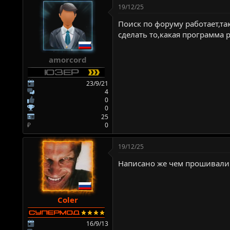
19/12/25
к
ц
Поиск по форуму работает,та
и
и
сделать то,какая программа 
:
amorcord
23/9/21
4
0
0
25
₽
0
19/12/25
Написано же чем прошивали P
Coler
16/9/13