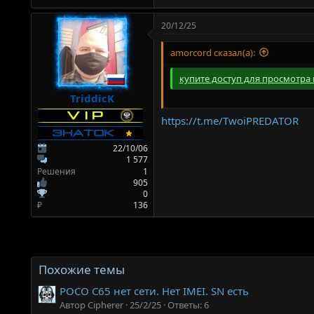
20/12/25
amorcord сказал(а):
купите доступ для просмотра 
TriddicK
https://t.me/TwoiPREDATOR
22/10/06
1 577
Решения
1
905
0
₽
136
Похожие темы
POCO C65 нет сети. Нет IMEI. SN есть
Автор Cipherer
25/2/25
Ответы: 6