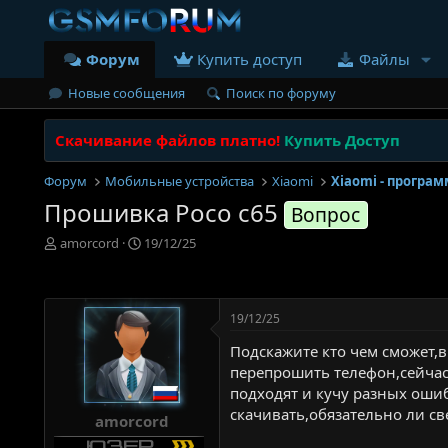
Форум
Купить доступ
Файлы
Новые сообщения
Поиск по форуму
Скачивание файлов платно!
Купить Доступ
Форум
Мобильные устройства
Xiaomi
Xiaomi - програ
Прошивка Poco c65
Вопрос
А
Д
amorcord
19/12/25
в
а
т
т
о
а
р
н
19/12/25
т
а
е
ч
Подскажите кто чем сможет,
м
а
перепрошить телефон,сейчас 
ы
л
подходят и кучу разных оши
а
скачивать,обязательно ли с
amorcord