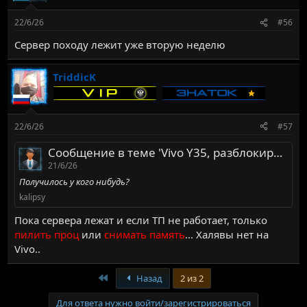
22/6/26
#56
Сервер походу лежит уже вторую неделю
TriddicK
22/6/26
#57
Сообщение в теме 'Vivo Y35, разблокировать.'
21/6/26
Получилось у кого нибудь?
kalipsy
Пока сервера лежат и если ТП не работает, только
пилить проц
или
снимать память
... Халявы нет на
Vivo..
Первый
Назад
2 из 2
Для ответа нужно войти/зарегистрироваться