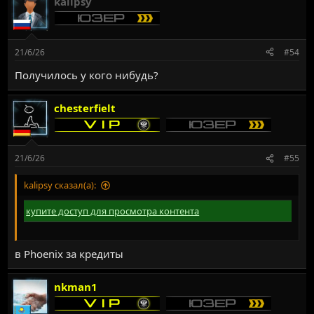
kalipsy
к
ц
и
и
:
21/6/26
#54
Получилось у кого нибудь?
chesterfielt
21/6/26
#55
kalipsy сказал(а):
купите доступ для просмотра контента
в Phoenix за кредиты
nkman1