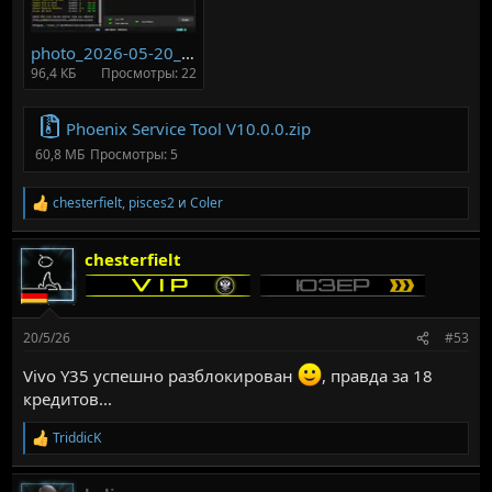
photo_2026-05-20_09-16-51.webp
96,4 КБ
Просмотры: 22
Phoenix Service Tool V10.0.0.zip
60,8 МБ
Просмотры: 5
chesterfielt
,
pisces2
и
Coler
Р
е
а
chesterfielt
к
ц
и
и
:
20/5/26
#53
Vivo Y35 успешно разблокирован
, правда за 18
кредитов...
TriddicK
Р
е
а