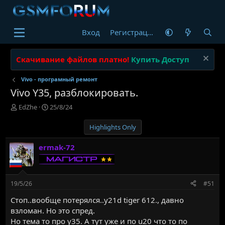
Вход
Регистрация
Скачивание файлов платно!
Купить Доступ
Vivo - програмный ремонт
Vivo Y35, разблокировать.
А
Д
EdZhe
25/8/24
в
а
т
т
Highlights Only
о
а
р
н
ermak-72
т
а
е
ч
м
а
ы
л
19/5/26
#51
а
Стоп..вообще потерялся..y21d tiger 612., давно
взломан. Но это спред.
Но тема то про y35. А тут уже и по u20 что то по