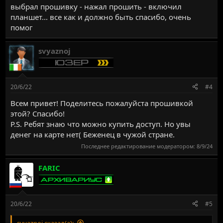
выбрал прошивку - нажал прошить - включил
планшет... все как и должно быть спасибо, очень
помог
svyaznoj
20/6/22
#4
Всем привет! Поделитесь пожалуйста прошивкой
этой? Спасибо!
P.S. Ребят знаю что можно купить доступ. Но увы
денег на карте нет( Беженец в чужой стране.
Последнее редактирование модератором:
8/9/24
FARIC
20/6/22
#5
svyaznoj сказал(а):