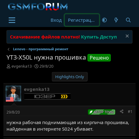
Вход
Регистрация
Скачивание файлов платно!
Купить Доступ
Lenovo - программный ремонт
YT3-X50L нужна прошивка
Решено
А
Д
evgenka13
29/8/20
в
а
Highlights Only
т
т
о
а
р
н
evgenka13
т
а
е
ч
м
а
ы
л
#1
29/8/20
АВТОР ТЕМЫ
а
нужна рабочая поднимающая из кирпича прошивка,
найденная в интернете S024 убивает.