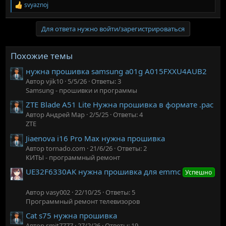
svyaznoj
Р
е
а
Для ответа нужно войти/зарегистрироваться
к
ц
и
Похожие темы
и
:
нужна прошивка samsung a01g A015FXXU4AUB2
Автор vjik10
5/5/26
Ответы: 3
Samsung - прошивки и программы
ZTE Blade A51 Lite Нужна прошивка в формате .pac
Автор Андрей Мар
2/5/25
Ответы: 4
ZTE
Jiaenova i16 Pro Max нужна прошивка
Автор tornado.com
21/6/26
Ответы: 2
КИТЫ - программный ремонт
UE32F6330AK нужна прошивка для emmc
Успешно
Автор vasy002
22/10/25
Ответы: 5
Программный ремонт телевизоров
Cat s75 нужна прошивка
Автор smit7777
27/2/26
Ответы: 19