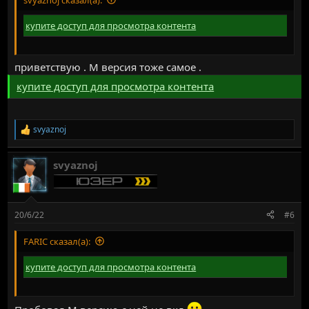
купите доступ для просмотра контента
приветствую . М версия тоже самое .
купите доступ для просмотра контента
svyaznoj
Р
е
а
svyaznoj
к
ц
и
и
:
20/6/22
#6
FARIC сказал(а):
купите доступ для просмотра контента