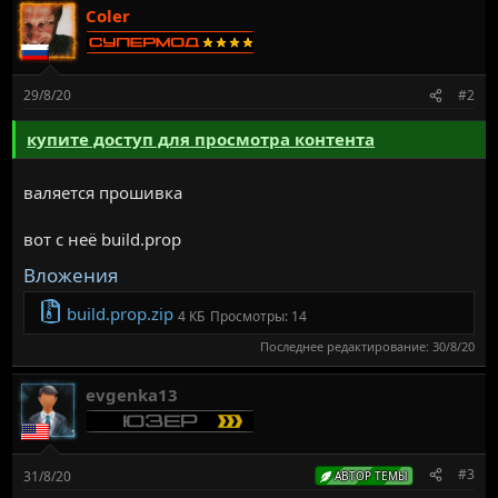
Coler
29/8/20
#2
купите доступ для просмотра контента
валяется прошивка
вот с неё build.prop
Вложения
build.prop.zip
4 КБ
Просмотры: 14
Последнее редактирование:
30/8/20
evgenka13
#3
31/8/20
АВТОР ТЕМЫ