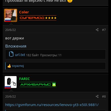
Пробовал М версию с ней не вкл
Coler
20/6/22
#7
вот держи
Вложения
url.txt
182 байт
Просмотры: 11
svyaznoj
Р
е
а
FARIC
к
ц
и
и
:
20/6/22
#8
https://gsmforum.ru/resources/lenovo-yt3-x50l.9881/