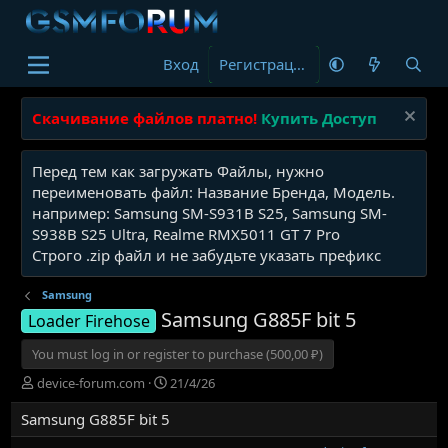
Вход
Регистрация
Скачивание файлов платно!
Купить Доступ
Перед тем как загружать Файлы, нужно
переименовать файл: Название Бренда, Модель.
например: Samsung SM-S931B S25, Samsung SM-
S938B S25 Ultra, Realme RMX5011 GT 7 Pro
Строго .zip файл и не забудьте указать префикс
Samsung
Samsung G885F bit 5
Loader Firehose
You must log in or register to purchase (500,00 ₽)
А
Д
device-forum.com
21/4/26
в
а
Samsung G885F bit 5
т
т
о
а