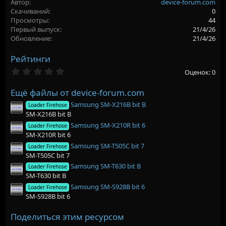
Автор
device-forum.com
р
с
Скачиваний
0
о
Просмотры
44
з
Первый выпуск
21/4/26
д
Обновление
21/4/26
а
н
Рейтинги
и
я
0
Оценок: 0
,
0
Ещё файлы от device-forum.com
0
з
Samsung SM-X216B bit B
Loader Firehose
в
SM-X216B bit B
ё
з
Samsung SM-X210R bit 6
Loader Firehose
д
SM-X210R bit 6
Samsung SM-T505C bit 7
Loader Firehose
SM-T505C bit 7
Samsung SM-T630 bit B
Loader Firehose
SM-T630 bit B
Samsung SM-S928B bit 6
Loader Firehose
SM-S928B bit 6
Поделиться этим ресурсом