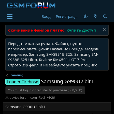
Вход
Регистрация
Скачивание файлов платно!
Купить Доступ
Перед тем как загружать Файлы, нужно
переименовать файл: Название Бренда, Модель.
например: Samsung SM-S931B S25, Samsung SM-
S938B S25 Ultra, Realme RMX5011 GT 7 Pro
Строго .zip файл и не забудьте указать префикс
Samsung
Samsung G990U2 bit I
Loader Firehose
You must log in or register to purchase (500,00 ₽)
А
Д
device-forum.com
21/4/26
в
а
Samsung G990U2 bit I
т
т
о
а