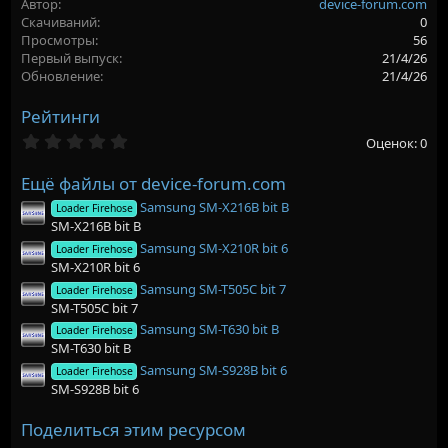
Автор
device-forum.com
р
с
Скачиваний
0
о
Просмотры
56
з
Первый выпуск
21/4/26
д
Обновление
21/4/26
а
н
Рейтинги
и
я
0
Оценок: 0
,
0
Ещё файлы от device-forum.com
0
з
Samsung SM-X216B bit B
Loader Firehose
в
SM-X216B bit B
ё
з
Samsung SM-X210R bit 6
Loader Firehose
д
SM-X210R bit 6
Samsung SM-T505C bit 7
Loader Firehose
SM-T505C bit 7
Samsung SM-T630 bit B
Loader Firehose
SM-T630 bit B
Samsung SM-S928B bit 6
Loader Firehose
SM-S928B bit 6
Поделиться этим ресурсом