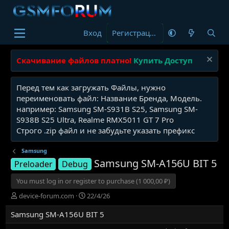
Вход
Регистрация
Скачивание файлов платно!
Купить Доступ
Перед тем как загружать Файлы, нужно
переименовать файл: Название Бренда, Модель.
например: Samsung SM-S931B S25, Samsung SM-
S938B S25 Ultra, Realme RMX5011 GT 7 Pro
Строго .zip файл и не забудьте указать префикс
Samsung
Samsung SM-A156U BIT 5
Preloader
Debug
You must log in or register to purchase (1 000,00 ₽)
А
Д
device-forum.com
22/4/26
в
а
Samsung SM-A156U BIT 5
т
т
о
а