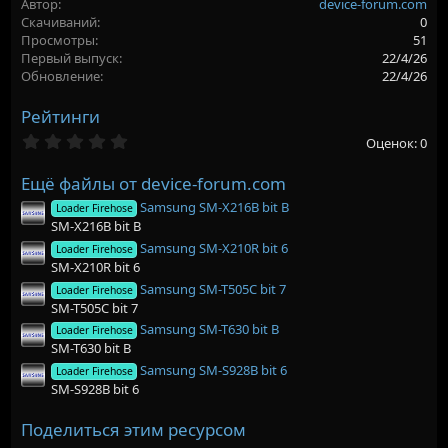
Автор
device-forum.com
р
с
Скачиваний
0
о
Просмотры
51
з
Первый выпуск
22/4/26
д
Обновление
22/4/26
а
н
Рейтинги
и
я
0
Оценок: 0
,
0
Ещё файлы от device-forum.com
0
з
Samsung SM-X216B bit B
Loader Firehose
в
SM-X216B bit B
ё
з
Samsung SM-X210R bit 6
Loader Firehose
д
SM-X210R bit 6
Samsung SM-T505C bit 7
Loader Firehose
SM-T505C bit 7
Samsung SM-T630 bit B
Loader Firehose
SM-T630 bit B
Samsung SM-S928B bit 6
Loader Firehose
SM-S928B bit 6
Поделиться этим ресурсом