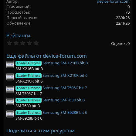
Автор
device-forum.com
р
с
Скачиваний
0
о
Просмотры
70
з
Первый выпуск
22/4/26
д
Обновление
22/4/26
а
н
Рейтинги
и
я
0
Оценок: 0
,
0
Ещё файлы от device-forum.com
0
з
Samsung SM-X216B bit B
Loader Firehose
в
SM-X216B bit B
ё
з
Samsung SM-X210R bit 6
Loader Firehose
д
SM-X210R bit 6
Samsung SM-T505C bit 7
Loader Firehose
SM-T505C bit 7
Samsung SM-T630 bit B
Loader Firehose
SM-T630 bit B
Samsung SM-S928B bit 6
Loader Firehose
SM-S928B bit 6
Поделиться этим ресурсом