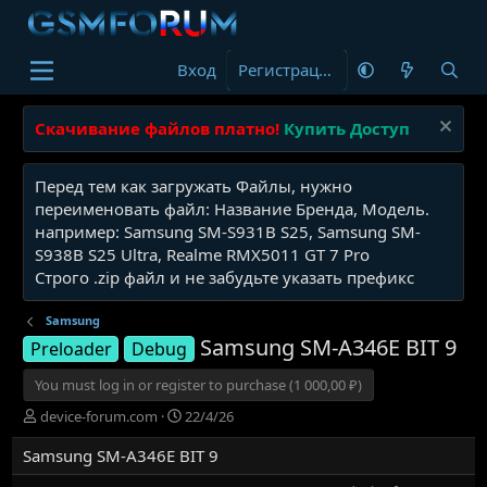
Вход
Регистрация
Скачивание файлов платно!
Купить Доступ
Перед тем как загружать Файлы, нужно
переименовать файл: Название Бренда, Модель.
например: Samsung SM-S931B S25, Samsung SM-
S938B S25 Ultra, Realme RMX5011 GT 7 Pro
Строго .zip файл и не забудьте указать префикс
Samsung
Samsung SM-A346E BIT 9
Preloader
Debug
You must log in or register to purchase (1 000,00 ₽)
А
Д
device-forum.com
22/4/26
в
а
Samsung SM-A346E BIT 9
т
т
о
а