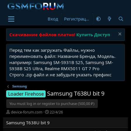
Вход
Регистрация
Скачивание файлов платно!
Купить Доступ
Перед тем как загружать Файлы, нужно
переименовать файл: Название Бренда, Модель.
например: Samsung SM-S931B S25, Samsung SM-
S938B S25 Ultra, Realme RMX5011 GT 7 Pro
Строго .zip файл и не забудьте указать префикс
Samsung
Samsung T638U bit 9
Loader Firehose
You must log in or register to purchase (500,00 ₽)
А
Д
device-forum.com
22/4/26
в
а
Samsung T638U bit 9
т
т
о
а