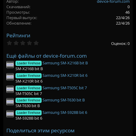
Автор
device-forum.com
р
с
Скачиваний
0
о
Просмотры
46
з
Первый выпуск
22/4/26
д
Обновление
22/4/26
а
н
Рейтинги
и
я
0
Оценок: 0
,
0
Ещё файлы от device-forum.com
0
з
Samsung SM-X216B bit B
Loader Firehose
в
SM-X216B bit B
ё
з
Samsung SM-X210R bit 6
Loader Firehose
д
SM-X210R bit 6
Samsung SM-T505C bit 7
Loader Firehose
SM-T505C bit 7
Samsung SM-T630 bit B
Loader Firehose
SM-T630 bit B
Samsung SM-S928B bit 6
Loader Firehose
SM-S928B bit 6
Поделиться этим ресурсом