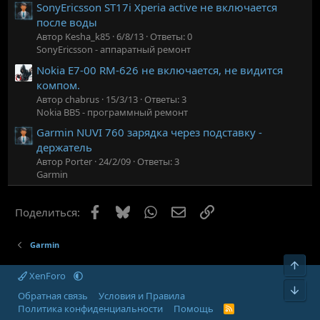
SonyEricsson ST17i Xperia active не включается
после воды
Автор Kesha_k85
6/8/13
Ответы: 0
SonyEricsson - аппаратный ремонт
Nokia E7-00 RM-626 не включается, не видится
компом.
Автор chabrus
15/3/13
Ответы: 3
Nokia BB5 - программный ремонт
Garmin NUVI 760 зарядка через подставку -
держатель
Автор Porter
24/2/09
Ответы: 3
Garmin
Facebook
Bluesky
WhatsApp
Электронная почта
Ссылка
Поделиться:
Garmin
Верх
XenForo
Низ
Обратная связь
Условия и Правила
Политика конфиденциальности
Помощь
R
S