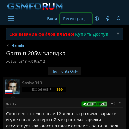
Вход
Регистрация
Скачивание файлов платно!
Купить Доступ
Garmin
Garmin 205w зарядка
А
Д
Sasha313
9/3/12
в
а
Highlights Only
т
т
о
а
р
н
Sasha313
т
а
е
ч
м
а
ы
л
#1
9/3/12
АВТОР ТЕМЫ
а
Cобственно тело после 12вольт на разъеме зарядки .
и уже после мастерской микросхема зарядки
отсутствует как класс на плате остались одни выводы