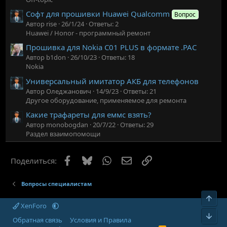
Софт для прошивки Huawei Qualcomm
Вопрос
Автор rise
26/1/24
Ответы: 2
Huawei / Honor - программный ремонт
Прошивка для Nokia C01 PLUS в формате .PAC
Автор b1don
26/10/23
Ответы: 18
Nokia
Универсальный имитатор АКБ для телефонов
Автор Оледжанович
14/9/23
Ответы: 21
Другое оборудование, применяемое для ремонта
Какие трафареты для еммс взять?
Автор monobogdan
20/7/22
Ответы: 29
Раздел взаимопомощи
Facebook
Bluesky
WhatsApp
Электронная почта
Ссылка
Поделиться:
Вопросы специалистам
Верх
XenForo
Низ
Обратная связь
Условия и Правила