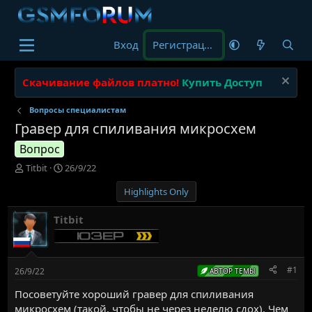
Вход
Регистрация
Скачивание файлов платно!
Купить Доступ
Вопросы специалистам
Гравер для спиливания микросхем
Вопрос
А
Д
Titbit
26/9/22
в
а
Highlights Only
т
т
о
а
р
н
Titbit
т
а
е
ч
м
а
ы
л
#1
26/9/22
АВТОР ТЕМЫ
а
Посоветуйте хороший гравер для спиливания
микросхем (такой, чтобы не через неделю сдох). Чем