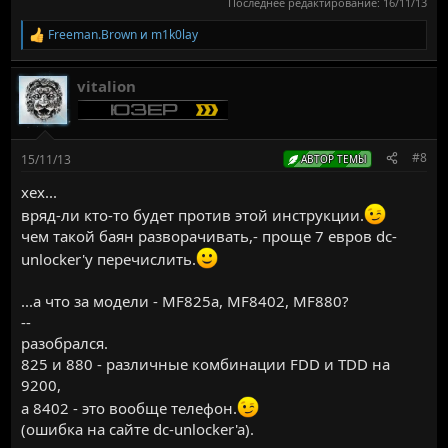
Последнее редактирование:
16/11/13
Freeman.Brown
и
m1k0lay
Р
е
а
vitalion
к
ц
и
и
:
#8
15/11/13
АВТОР ТЕМЫ
хех...
вряд-ли кто-то будет против этой инструкции.
чем такой баян разворачивать,- проще 7 евров dc-
unlocker'у перечислить.
...а что за модели - MF825a, MF8402, MF880?
--
разобрался.
825 и 880 - различные комбинации FDD и TDD на
9200,
а 8402 - это вообще телефон.
(ошибка на сайте dc-unlocker'a).