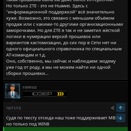
Но только ZTE - это не Huawei. Здесь с
"информационной поддержкой" всё значительно
хуже. Возможно, это связано с меньшим объёмом
продаж или с какими-то другими организационными
заморочками. Но для ZTE я так и не заметил жёсткой
логики в нумерации версий прошивок или
вариантов кастомизации, до сих пор в Сети нет ни
одного официального справочника по специальным
AT-командам и т.д.
Оно, собственно, мы сейчас и наблюдаем: модему
уже год от роду, а мы не можем найти ни одной
сборки прошивки...
romuz
Верх
16/11/13
#22
Судя по тексту отсюда наш тоже поддерживает MBIM
Низ
но только под WIN8