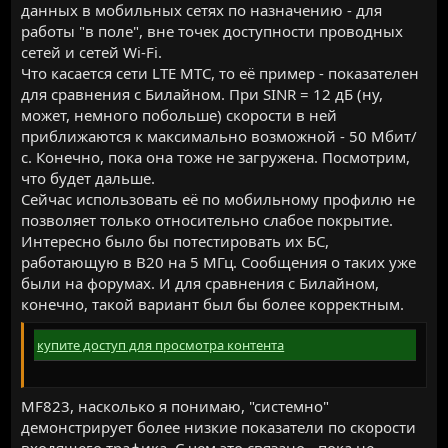
данных в мобильных сетях по назначению - для
работы "в поле", вне точек доступности проводных
сетей и сетей Wi-Fi.
Что касается сети LTE МТС, то её пример - показателен
для сравнения с Билайном. При SINR = 12 дБ (ну,
может, немного побольше) скорости в ней
приближаются к максимально возможной - 50 Мбит/
с. Конечно, пока она тоже не загружена. Посмотрим,
что будет дальше.
Сейчас использовать её по мобильному профилю не
позволяет только относительно слабое покрытие.
Интересно было бы потестировать их БС,
работающую в B20 на 5 МГц. Сообщения о таких уже
были на форумах. И для сравнения с Билайном,
конечно, такой вариант был бы более корректным.
купите доступ для просмотра контента
MF823, насколько я понимаю, "системно"
демонстрирует более низкие показатели по скорости
входящего трафика. С чем это связано - пока не