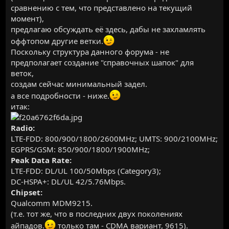
сравнению с тем, что представлено на текущий
момент),
предлагаю обсуждать её здесь, дабы не захламлять
оффтопом другие ветки.
Поскольку структура данного форума - не
предполагает создание "справочных шапок" для
веток,
создам сейчас минимальный задел.
а все подробности - ниже.
итак:
Radio:
LTE-FDD: 800/900/1800/2600MHz; UMTS: 900/2100MHz;
EGPRS/GSM: 850/900/1800/1900MHz;
Peak Data Rate:
LTE-FDD: DL/UL 100/50Mbps (Category3);
DC-HSPA+: DL/UL 42/5.76Mbps.
Chipset:
Qualcomm MDM9215.
(т.е. тот же, что в последних двух поколениях
айпадов.
только там - CDMA вариант, 9615).