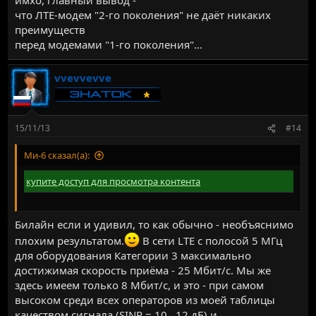
что ЛТЕ-модем "2-го поколения" не даёт никаких
преимуществ
перед модемами "1-го поколения"...
vvevvevve
15/11/13
#14
Ми-6 сказал(а):
купите доступ для просмотра контента
Билайн если и удивил, то как обычно - необъяснимо
плохим результатом.
В сети LTE с полосой 5 МГц
для оборудования Категории 3 максимально
достижимая скорость приёма - 25 Мбит/с. Мы же
здесь имеем только 8 Мбит/с, и это - при самом
высоком среди всех операторов из моей таблицы
качеством сигнала (SINR = 10...12 дБ) и