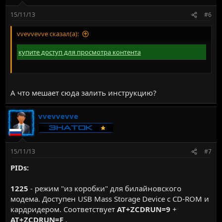
15/11/13
#6
vvevvevve сказал(а):
купите доступ для просмотра контента
А что мешает сюда залить инструкцию?
vvevvevve
15/11/13
#7
PIDs:
1225
- режим "из коробки" для билайновского
модема. Доступен USB Mass Storage Device с CD-ROM и
кардридером. Соответствует
AT+ZCDRUN=9
+
AT+ZCDRUN=F
.