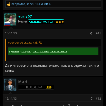
neophytos
,
sanek-161
и
Ми-6
Р
е
а
yuriy07
к
ц
Healer
и
и
:
15/11/13
#11
vvevvevve сказал(а):
купите доступ для просмотра контента
Да интересно и познавательно, как о модемах так и о
сетях
Ми-6
15/11/13
#12