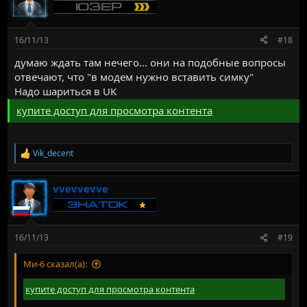
16/11/13
#18
думаю ждать там нечего... они на подобные вопросы
отвечают, что "в модем нужно вставить симку"
Надо шариться в UK
купите доступ для просмотра контента
Vik_decent
Р
е
а
vvevvevve
к
ц
и
и
:
16/11/13
#19
Ми-6 сказал(а):
купите доступ для просмотра контента