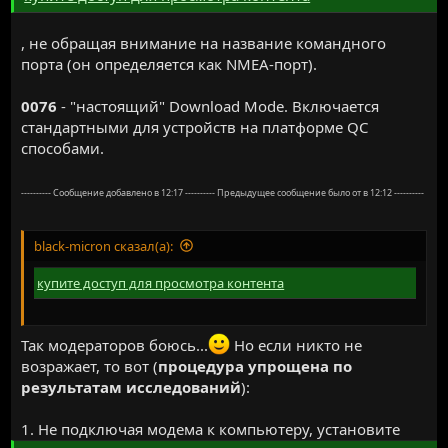
, не обращая внимание на название командного
порта (он определяется как NMEA-порт).
0076
- "настоящий" Download Mode. Включается
стандартными для устройств на платформе QC
способами.
---------- Сообщение добавлено в 12:17 ---------- Предыдущее сообщение было от в 12:12 ----------
black-micron сказал(а):
купите доступ для просмотра контента
Так модераторов боюсь...
Но если никто не
возражает, то вот (
процедура упрощена по
результатам исследований
):
1. Не подключая модема к компьютеру, установите