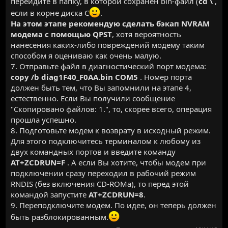
перейдите в папку, в которой сохранён bin-файл (
cd \
,
если в корне диска C
.
На этом этапе рекомендую сделать бэкап NVRAM
модема с помощью QPST
, хотя вероятность
нанесения каких-либо повреждений модему таким
способом я оцениваю как очень малую.
7. Отправьте файл в диагностический порт модема:
copy /b diag1F40_F0AA.bin COM5
. Номер порта
должен быть тем, что Вы запомнили на этапе 4,
естественно. Если Вы получили сообщение
"Скопировано файлов: 1.", то, скорее всего, операция
прошла успешно.
8. Подготовьте модем к возврату в исходный режим.
Для этого подключитесь терминалом к любому из
двух командных портов и введите команду
AT+ZCDRUN=F
. А если Вы хотите, чтобы модем при
подключении сразу переходил в рабочий режим
RNDIS (без включения CD-ROMа), то перед этой
командой запустите
AT+ZCDRUN=8
.
9. Переподключите модем. По идее, он теперь должен
быть разблокированным.