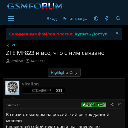
Вход
Регистрация
Скачивание файлов платно!
Купить Доступ
ZTE
ZTE MF823 и всё, что с ним связано
А
Д
vitalion
14/11/13
в
а
т
т
Highlights Only
о
а
р
н
vitalion
т
а
е
ч
м
а
ы
л
#1
14/11/13
АВТОР ТЕМЫ
а
В связи с выходом на российский рынок данной
модели
(являющей собой некоторый шаг вперед по