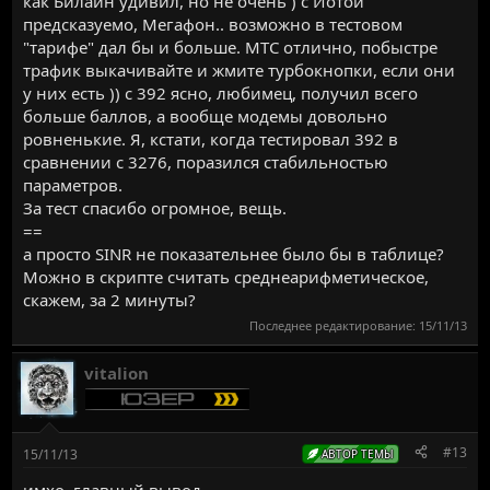
как Билайн удивил, но не очень ) с Йотой
предсказуемо, Мегафон.. возможно в тестовом
"тарифе" дал бы и больше. МТС отлично, побыстре
трафик выкачивайте и жмите турбокнопки, если они
у них есть )) с 392 ясно, любимец, получил всего
больше баллов, а вообще модемы довольно
ровненькие. Я, кстати, когда тестировал 392 в
сравнении с 3276, поразился стабильностью
параметров.
За тест спасибо огромное, вещь.
==
а просто SINR не показательнее было бы в таблице?
Можно в скрипте считать среднеарифметическое,
скажем, за 2 минуты?
Последнее редактирование:
15/11/13
vitalion
#13
15/11/13
АВТОР ТЕМЫ
имхо, главный вывод -