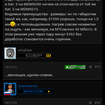
и Кат. 3 на MDM9200 ничем не отличается от той же
Кат. 3 на MDM9215.
Видимые преимущества - размеры: он по габаритам
такой же, как, например, E1550 (хорошо, толще на 1,5
мм
) и тепловыделение. Нагрев совсем незаметен
на ощупь - как минимум, на МТСовских 40 Мбит/с. В
этом режиме уже через пару минут E392 без
доработок становится очень горячим.
vitalion
#15
15/11/13
АВТОР ТЕМЫ
...эволюция, одним словом.
vvevvevve
16/11/13
#16