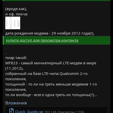
(вроде как),
и оф. пикча:
дата рождения модема - 29 ноября 2012 года(!),
купите доступ для просмотра контента
.
пиар такой:
MF823 - самый миниатюрный LTE-модем в мире
(11.2012),
собранный на базе LTE-чипа Qualcomm 2-го
поколения,
толщиной - то ли на треть меньше модемов 1-го
поколения,
то ли вообще - всего одна треть их толщины(?)...
Вложения
Quick_Guide.rar
702,1 КБ
Просмотры: 1 556