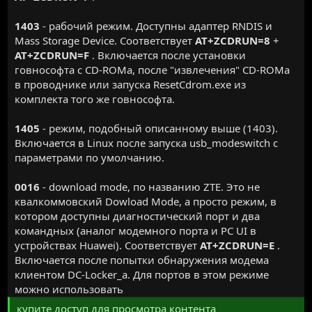
1403
- рабочий режим. Доступны адаптер RNDIS и
Mass Storage Device. Соответствует
AT+ZCDRUN=8
+
AT+ZCDRUN=F
. Включается после установки
говнософта с CD-ROMа, после "извлечения" CD-ROMа
в проводнике или запуска ResetCdrom.exe из
комплекта того же говнософта.
1405
- режим, подобный описанному выше (1403).
Включается в Linux после запуска usb_modeswitch c
параметрами по умолчанию.
0016
- download mode, по названию ZTE. Это не
квалкоммовский Dowload Mode, а просто режим, в
котором доступны диагностический порт и два
командных (аналог модемного порта и PC UI в
устройствах Huawei). Соответствует
AT+ZCDRUN=E
.
Включается после попытки обнаружения модема
клиентом DC-Locker_а. Для портов в этом режиме
можно использовать
купите доступ для просмотра контента