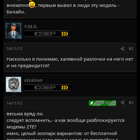
внезапно
, первым вывел в люди эту модель -
Билайн.
Y.M.G.
14/11/13
#2
Насколько я понимаю, халявной разлочки на него нет
и не предвидится?
vitalion
#3
14/11/13
АВТОР ТЕМЫ
весьма вряд-ли.
следует вспомнить,- а как вообще разблокируются
модемы ZTE?
имхо, целый зоопарк вариантов: от бесплатной
перепрошивки (или ввода кода) до перепайки с